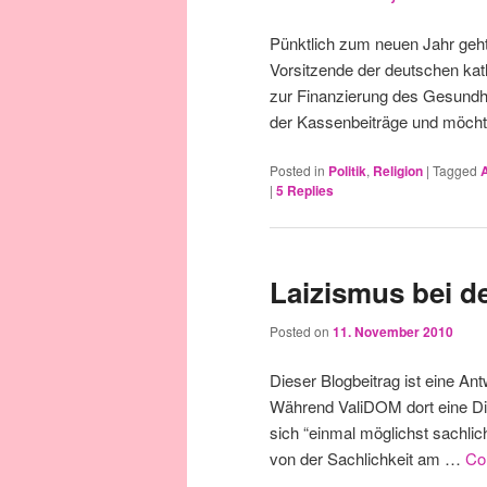
Pünktlich zum neuen Jahr geh
Vorsitzende der deutschen kath
zur Finanzierung des Gesundh
der Kassenbeiträge und möcht
Posted in
Politik
,
Religion
|
Tagged
|
5
Replies
Laizismus bei d
Posted on
11. November 2010
Dieser Blogbeitrag ist eine An
Während ValiDOM dort eine Dis
sich “einmal möglichst sachlic
von der Sachlichkeit am …
Co