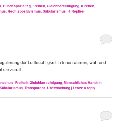
s
,
Bundesparteitag
,
Freiheit
,
Gleichberechtigung
,
Kirchen
,
smus
,
Rechtspositivismus
,
Säkularismus
|
4
Replies
egulierung der Luftfeuchtigkeit in Innenräumen, während
sie zurollt.
enschutz
,
Freiheit
,
Gleichberechtigung
,
Menschliches Handeln
,
Säkularismus
,
Transparenz
,
Überwachung
|
Leave a reply