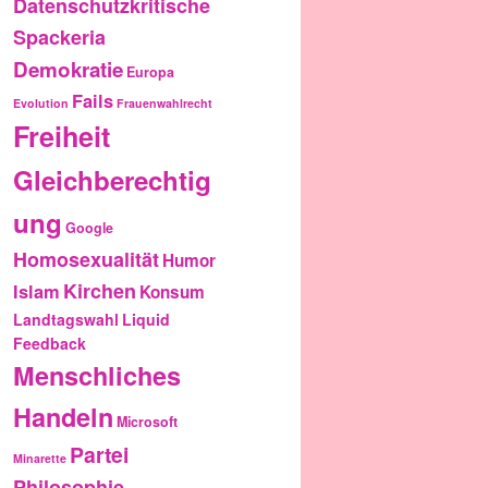
Datenschutzkritische
Spackeria
Demokratie
Europa
Fails
Evolution
Frauenwahlrecht
Freiheit
Gleichberechtig
ung
Google
Homosexualität
Humor
Kirchen
Islam
Konsum
Landtagswahl
Liquid
Feedback
Menschliches
Handeln
Microsoft
Partei
Minarette
Philosophie