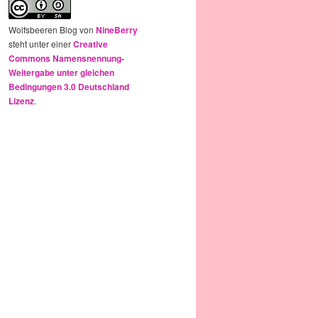
Wolfsbeeren Blog
von
NineBerry
steht unter einer
Creative
Commons Namensnennung-
Weitergabe unter gleichen
Bedingungen 3.0 Deutschland
Lizenz
.