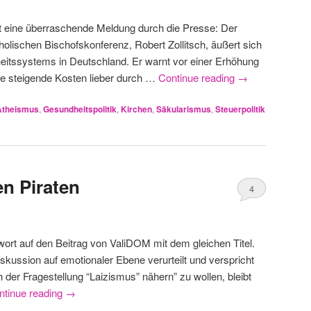
t eine überraschende Meldung durch die Presse: Der
olischen Bischofskonferenz, Robert Zollitsch, äußert sich
eitssystems in Deutschland. Er warnt vor einer Erhöhung
e steigende Kosten lieber durch …
Continue reading
→
Atheismus
,
Gesundheitspolitik
,
Kirchen
,
Säkularismus
,
Steuerpolitik
en Piraten
4
twort auf den Beitrag von ValiDOM mit dem gleichen Titel.
kussion auf emotionaler Ebene verurteilt und verspricht
h der Fragestellung “Laizismus” nähern” zu wollen, bleibt
ntinue reading
→