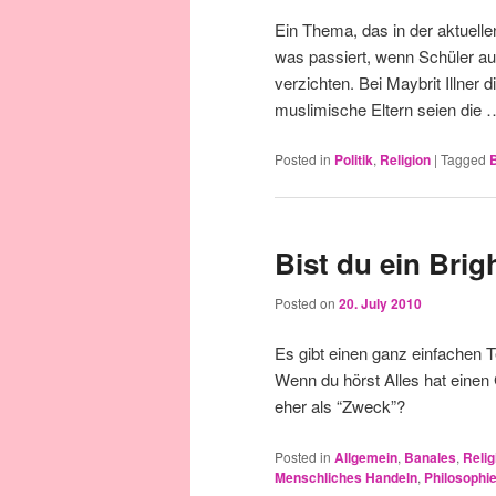
Ein Thema, das in der aktuellen
was passiert, wenn Schüler aus
verzichten. Bei Maybrit Illner
muslimische Eltern seien die
Posted in
Politik
,
Religion
|
Tagged
Bist du ein Brig
Posted on
20. July 2010
Es gibt einen ganz einfachen Te
Wenn du hörst Alles hat einen
eher als “Zweck”?
Posted in
Allgemein
,
Banales
,
Relig
Menschliches Handeln
,
Philosophi