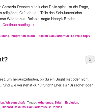
 Sarrazin-Debatte eine kleine Rolle spielt, ist die Frage,
 religiösen Gründen auf Teile des Schulunterrichts
 diese Woche zum Beispiel sagte Henryk Broder,
 …
Continue reading
→
Bildung
,
Integration
,
Islam
,
Religion
,
Säkularismus
|
Leave a reply
ht?
2
st, um herauszufinden, ob du ein Bright bist oder nicht:
 Grund wie verstehst du “Grund”? Eher als “Ursache” oder
ion
,
Wissenschaft
|
Tagged
Atheismus
,
Bright
,
Evolution
,
e
,
Richard Dawkins
,
Säkularismus
|
2
Replies