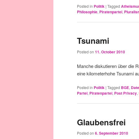
Posted in
Politik
|
Tagged
Atheismu
Philosophie
,
Piratenpartei
,
Plurali
Tsunami
Posted on
11. October 2010
Manche diskutieren über die R
eine kilometerhohe Tsunami auf 
Posted in
Politik
|
Tagged
BGE
,
Dat
Partei
,
Piratenpartei
,
Post Privacy
,
Glaubensfrei
Posted on
6. September 2010