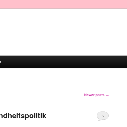
t
Newer posts
→
ndheitspolitik
5