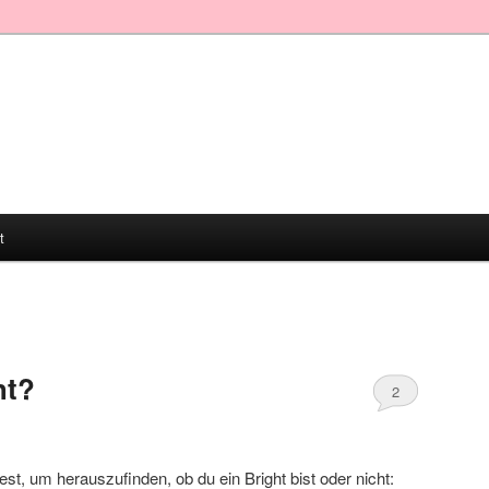
t
ht?
2
st, um herauszufinden, ob du ein Bright bist oder nicht: