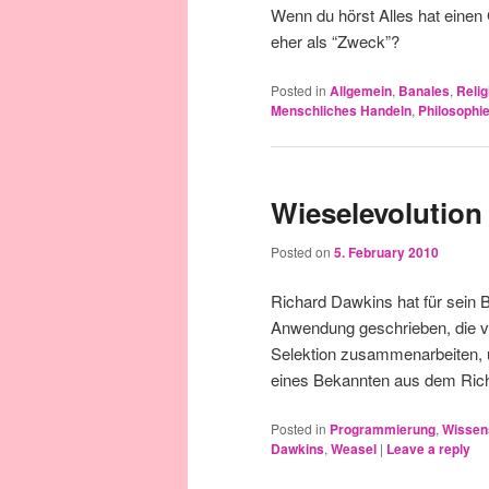
Wenn du hörst Alles hat einen
eher als “Zweck”?
Posted in
Allgemein
,
Banales
,
Relig
Menschliches Handeln
,
Philosophi
Wieselevolution
Posted on
5. February 2010
Richard Dawkins hat für sein 
Anwendung geschrieben, die ver
Selektion zusammenarbeiten, 
eines Bekannten aus dem Ri
Posted in
Programmierung
,
Wissen
Dawkins
,
Weasel
|
Leave a reply