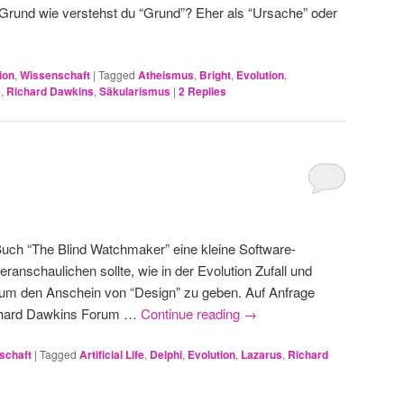
 Grund wie verstehst du “Grund”? Eher als “Ursache” oder
ion
,
Wissenschaft
|
Tagged
Atheismus
,
Bright
,
Evolution
,
e
,
Richard Dawkins
,
Säkularismus
|
2
Replies
Buch “The Blind Watchmaker” eine kleine Software-
anschaulichen sollte, wie in der Evolution Zufall und
um den Anschein von “Design” zu geben. Auf Anfrage
chard Dawkins Forum …
Continue reading
→
schaft
|
Tagged
Artificial Life
,
Delphi
,
Evolution
,
Lazarus
,
Richard