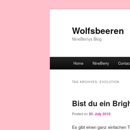
Wolfsbeeren
NineBerrys Blog
Main menu
Home
NineBerry
Contac
Skip to primary content
Skip to secondary content
TAG ARCHIVES:
EVOLUTION
Bist du ein Brig
Posted on
20. July 2010
Es gibt einen ganz einfachen Te