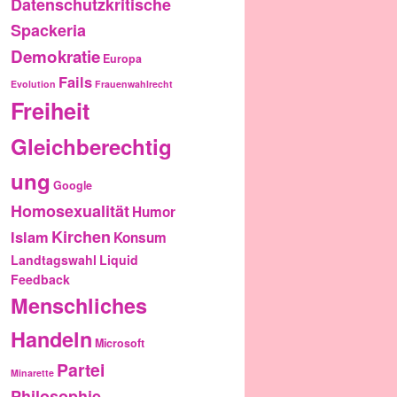
Datenschutzkritische
Spackeria
Demokratie
Europa
Fails
Evolution
Frauenwahlrecht
Freiheit
Gleichberechtig
ung
Google
Homosexualität
Humor
Kirchen
Islam
Konsum
Landtagswahl
Liquid
Feedback
Menschliches
Handeln
Microsoft
Partei
Minarette
Philosophie