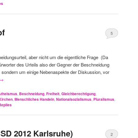
es
pf
5
idungsurteil, aber nicht um die eigentliche Frage (Da
fürworter des Urteils also der Gegner der Beschneidung
 , sondern um einige Nebenaspekte der Diskussion, vor
→
Atheismus
,
Beschneidung
,
Freiheit
,
Gleichberechtigung
,
Kirchen
,
Menschliches Handeln
,
Nationalsozialismus
,
Pluralismus
,
eplies
SD 2012 Karlsruhe)
2