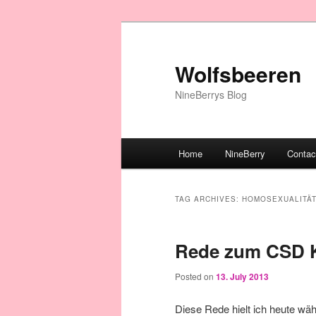
Wolfsbeeren
NineBerrys Blog
Main menu
Home
NineBerry
Contac
Skip to primary content
Skip to secondary content
TAG ARCHIVES:
HOMOSEXUALITÄ
Rede zum CSD K
Posted on
13. July 2013
Diese Rede hielt ich heute w