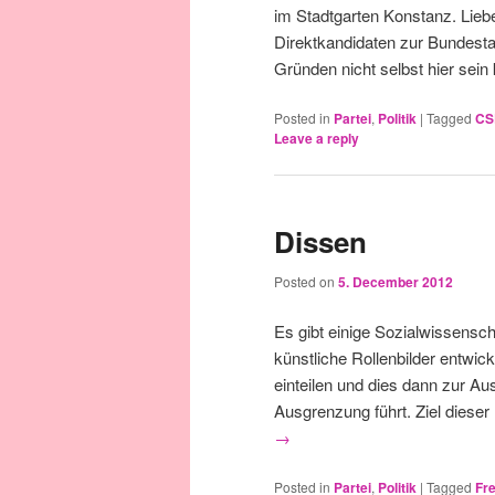
im Stadtgarten Konstanz. Liebe
Direktkandidaten zur Bundesta
Gründen nicht selbst hier sei
Posted in
Partei
,
Politik
|
Tagged
CS
Leave a reply
Dissen
Posted on
5. December 2012
Es gibt einige Sozialwissensch
künstliche Rollenbilder entwi
einteilen und dies dann zur A
Ausgrenzung führt. Ziel diese
→
Posted in
Partei
,
Politik
|
Tagged
Fre