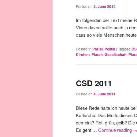
Posted on
3. June 2012
Im folgenden der Text meine 
Video davon sollte auch in de
dass so viele Menschen heute 
Posted in
Partei
,
Politik
|
Tagged
CS
Kirchen
,
Plurale Gesellschaft
,
Plur
CSD 2011
Posted on
4. June 2011
Diese Rede halte ich heute be
Karlsruhe: Das Motto dieses C
gemeint? Rot, grün, gelb? Die
Es geht …
Continue reading