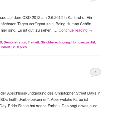
Rede auf dem CSD 2012 am 2.6.2012 in Karlsruhe. Ein
n nächsten Tagen verfügbar sein. Being Human Schön,
hier sind. Es ist gut, zu sehen, …
Continue reading
→
D
,
Demonstration
,
Freiheit
,
Gleichberechtigung
,
Homosexualität
,
alismus
|
2
Replies
4
i der Abschlusskundgebung des Christopher Street Days in
SDs heißt „Farbe bekennen“. Aber welche Farbe ist
 Gay-Pride-Fahne hat sechs Farben. Das sagt etwas aus:
→