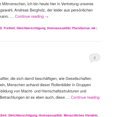
 Mitmenschen, ich bin heute hier in Vertretung unseres
gswahl, Andreas Bergholz, der leider aus persönlichen
n kann. …
Continue reading
→
D
,
Freiheit
,
Gleichberechtigung
,
Homosexualität
,
Pluralismus
,
wk
|
2
aftler, die sich damit beschäftigen, wie Gesellschaften
ckeln, Menschen anhand dieser Rollenbilder in Gruppen
usbildung von Macht- und Herrschaftsstrukturen und
r Betrachtungen ist es eben auch, diese …
Continue reading
iheit
,
Gleichberechtigung
,
Homosexualität
,
Menschliches Handeln
,