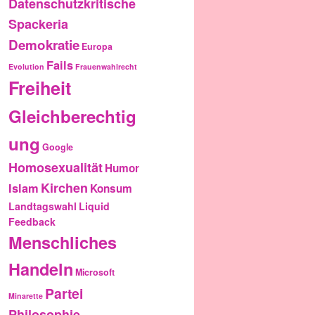
Datenschutzkritische
Spackeria
Demokratie
Europa
Fails
Evolution
Frauenwahlrecht
Freiheit
Gleichberechtig
ung
Google
Homosexualität
Humor
Kirchen
Islam
Konsum
Landtagswahl
Liquid
Feedback
Menschliches
Handeln
Microsoft
Partei
Minarette
Philosophie