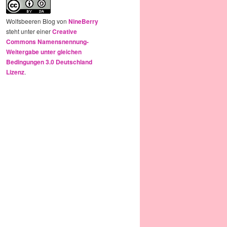
Wolfsbeeren Blog
von
NineBerry
steht unter einer
Creative
Commons Namensnennung-
Weitergabe unter gleichen
Bedingungen 3.0 Deutschland
Lizenz
.