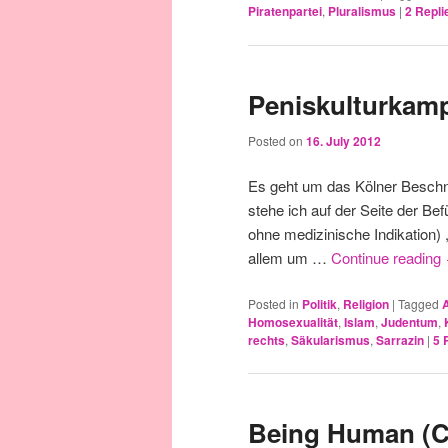
Piratenpartei
,
Pluralismus
|
2
Repli
Peniskulturkam
Posted on
16. July 2012
Es geht um das Kölner Beschne
stehe ich auf der Seite der Be
ohne medizinische Indikation)
allem um …
Continue reading
Posted in
Politik
,
Religion
|
Tagged
Homosexualität
,
Islam
,
Judentum
,
rechts
,
Säkularismus
,
Sarrazin
|
5
R
Being Human (C