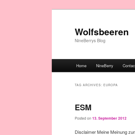
Wolfsbeeren
NineBerrys Blog
Main menu
Home
NineBerry
Contac
Skip to primary content
Skip to secondary content
TAG ARCHIVES:
EUROPA
ESM
Posted on
13. September 2012
Disclaimer Meine Meinung zum