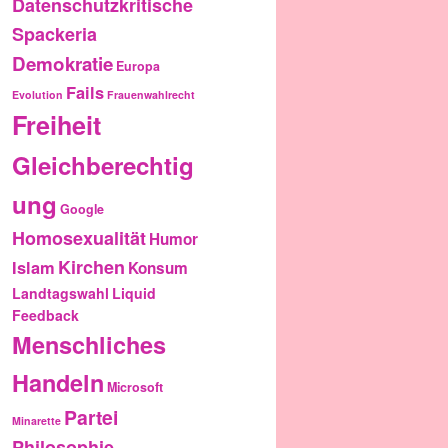
Datenschutzkritische
Spackeria
Demokratie
Europa
Fails
Evolution
Frauenwahlrecht
Freiheit
Gleichberechtig
ung
Google
Homosexualität
Humor
Kirchen
Islam
Konsum
Landtagswahl
Liquid
Feedback
Menschliches
Handeln
Microsoft
Partei
Minarette
Philosophie