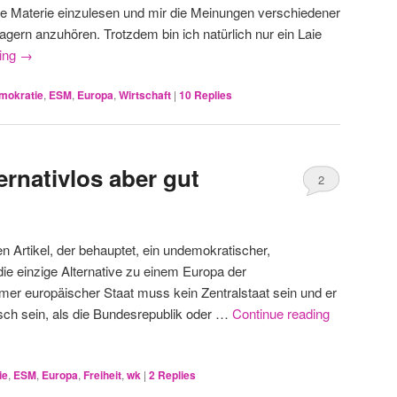
die Materie einzulesen und mir die Meinungen verschiedener
gern anzuhören. Trotzdem bin ich natürlich nur ein Laie
ding
→
mokratie
,
ESM
,
Europa
,
Wirtschaft
|
10
Replies
ernativlos aber gut
2
n Artikel, der behauptet, ein undemokratischer,
 die einzige Alternative zu einem Europa der
mer europäischer Staat muss kein Zentralstaat sein und er
ch sein, als die Bundesrepublik oder …
Continue reading
ie
,
ESM
,
Europa
,
Freiheit
,
wk
|
2
Replies