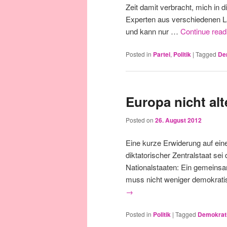
Zeit damit verbracht, mich in 
Experten aus verschiedenen La
und kann nur …
Continue rea
Posted in
Partei
,
Politik
|
Tagged
De
Europa nicht alt
Posted on
26. August 2012
Eine kurze Erwiderung auf eine
diktatorischer Zentralstaat sei
Nationalstaaten: Ein gemeinsa
muss nicht weniger demokratis
→
Posted in
Politik
|
Tagged
Demokrat