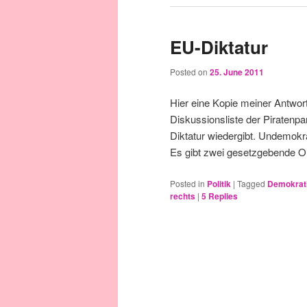
EU-Diktatur
Posted on
25. June 2011
Hier eine Kopie meiner Antwor
Diskussionsliste der Piratenpa
Diktatur wiedergibt. Undemokr
Es gibt zwei gesetzgebende 
Posted in
Politik
|
Tagged
Demokrat
rechts
|
5
Replies