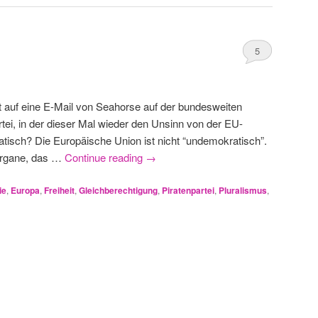
5
t auf eine E-Mail von Seahorse auf der bundesweiten
rtei, in der dieser Mal wieder den Unsinn von der EU-
atisch? Die Europäische Union ist nicht “undemokratisch”.
Organe, das …
Continue reading
→
ie
,
Europa
,
Freiheit
,
Gleichberechtigung
,
Piratenpartei
,
Pluralismus
,