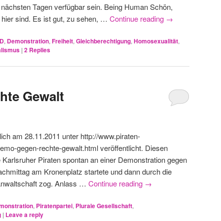
n nächsten Tagen verfügbar sein. Being Human Schön,
hier sind. Es ist gut, zu sehen, …
Continue reading
→
D
,
Demonstration
,
Freiheit
,
Gleichberechtigung
,
Homosexualität
,
alismus
|
2
Replies
hte Gewalt
ich am 28.11.2011 unter http://www.piraten-
emo-gegen-rechte-gewalt.html veröffentlicht. Diesen
e Karlsruher Piraten spontan an einer Demonstration gegen
chmittag am Kronenplatz startete und dann durch die
anwaltschaft zog. Anlass …
Continue reading
→
monstration
,
Piratenpartei
,
Plurale Gesellschaft
,
g
|
Leave a reply