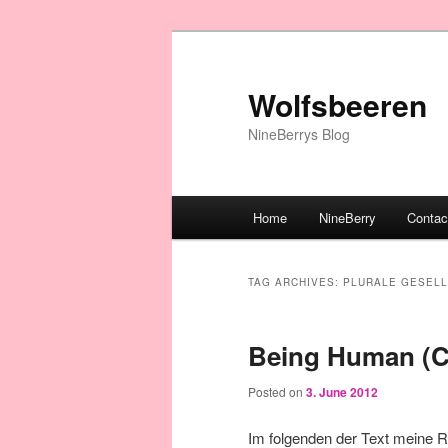
Wolfsbeeren
NineBerrys Blog
Main menu
Home
NineBerry
Contac
Skip to primary content
Skip to secondary content
TAG ARCHIVES:
PLURALE GESEL
Being Human (C
Posted on
3. June 2012
Im folgenden der Text meine 