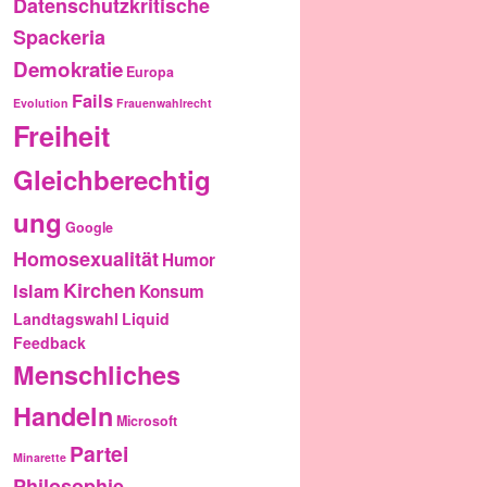
Datenschutzkritische
Spackeria
Demokratie
Europa
Fails
Evolution
Frauenwahlrecht
Freiheit
Gleichberechtig
ung
Google
Homosexualität
Humor
Kirchen
Islam
Konsum
Landtagswahl
Liquid
Feedback
Menschliches
Handeln
Microsoft
Partei
Minarette
Philosophie