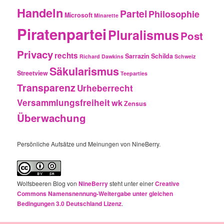
Handeln
Partei
Philosophie
Microsoft
Minarette
Piratenpartei
Pluralismus
Post
Privacy
rechts
Sarrazin
Schilda
Richard Dawkins
Schweiz
Säkularismus
Streetview
Teeparties
Transparenz
Urheberrecht
Versammlungsfreiheit
wk
Zensus
Überwachung
Persönliche Aufsätze und Meinungen von NineBerry.
Wolfsbeeren Blog
von
NineBerry
steht unter einer
Creative
Commons Namensnennung-Weitergabe unter gleichen
Bedingungen 3.0 Deutschland Lizenz
.