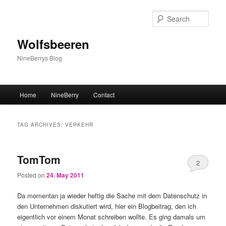
Sear
Wolfsbeeren
NineBerrys Blog
Main menu
Home
NineBerry
Contact
Skip to primary content
Skip to secondary content
TAG ARCHIVES:
VERKEHR
TomTom
2
Posted on
24. May 2011
Da momentan ja wieder heftig die Sache mit dem Datenschutz in
den Unternehmen diskutiert wird, hier ein Blogbeitrag, den ich
eigentlich vor einem Monat schreiben wollte. Es ging damals um