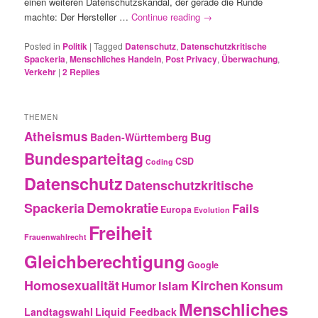
einen weiteren Datenschutzskandal, der gerade die Runde
machte: Der Hersteller …
Continue reading
→
Posted in
Politik
|
Tagged
Datenschutz
,
Datenschutzkritische
Spackeria
,
Menschliches Handeln
,
Post Privacy
,
Überwachung
,
Verkehr
|
2
Replies
THEMEN
Atheismus
Bug
Baden-Württemberg
Bundesparteitag
CSD
Coding
Datenschutz
Datenschutzkritische
Demokratie
Spackeria
Fails
Europa
Evolution
Freiheit
Frauenwahlrecht
Gleichberechtigung
Google
Homosexualität
Kirchen
Islam
Humor
Konsum
Menschliches
Landtagswahl
Liquid Feedback