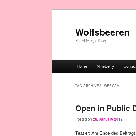
Wolfsbeeren
NineBerrys Blog
Main menu
Home
NineBerry
Contac
Skip to primary content
Skip to secondary content
TAG ARCHIVES:
WEBCAM
Open in Public 
Posted on
28. January 2012
Teaser: Am Ende des Beitrags 