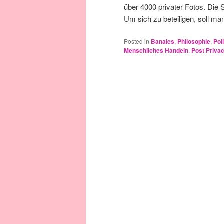
über 4000 privater Fotos. Die 
Um sich zu beteiligen, soll m
Posted in
Banales
,
Philosophie
,
Poli
Menschliches Handeln
,
Post Priva