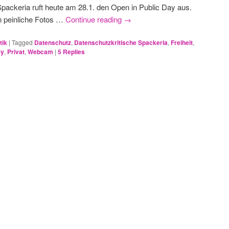
Spackeria ruft heute am 28.1. den Open in Public Day aus.
an peinliche Fotos …
Continue reading
→
tik
|
Tagged
Datenschutz
,
Datenschutzkritische Spackeria
,
Freiheit
,
cy
,
Privat
,
Webcam
|
5
Replies