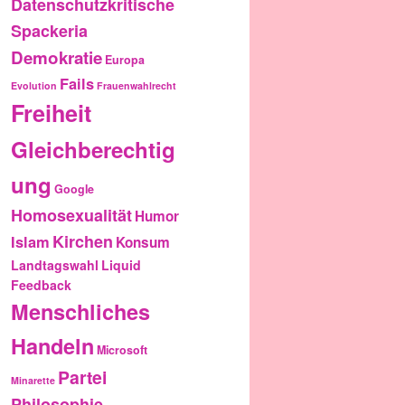
Datenschutzkritische
Spackeria
Demokratie
Europa
Fails
Evolution
Frauenwahlrecht
Freiheit
Gleichberechtig
ung
Google
Homosexualität
Humor
Kirchen
Islam
Konsum
Landtagswahl
Liquid
Feedback
Menschliches
Handeln
Microsoft
Partei
Minarette
Philosophie