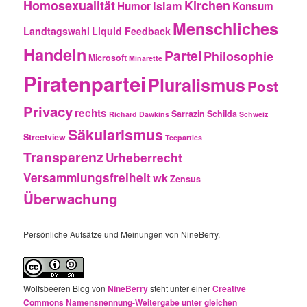
Homosexualität
Kirchen
Islam
Humor
Konsum
Menschliches
Landtagswahl
Liquid Feedback
Handeln
Partei
Philosophie
Microsoft
Minarette
Piratenpartei
Pluralismus
Post
Privacy
rechts
Sarrazin
Schilda
Richard Dawkins
Schweiz
Säkularismus
Streetview
Teeparties
Transparenz
Urheberrecht
Versammlungsfreiheit
wk
Zensus
Überwachung
Persönliche Aufsätze und Meinungen von NineBerry.
Wolfsbeeren Blog
von
NineBerry
steht unter einer
Creative
Commons Namensnennung-Weitergabe unter gleichen