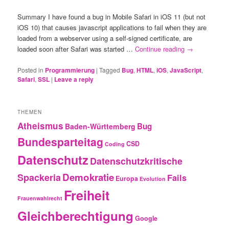
Summary I have found a bug in Mobile Safari in iOS 11 (but not
iOS 10) that causes javascript applications to fail when they are
loaded from a webserver using a self-signed certificate, are
loaded soon after Safari was started …
Continue reading
→
Posted in
Programmierung
|
Tagged
Bug
,
HTML
,
iOS
,
JavaScript
,
Safari
,
SSL
|
Leave a reply
THEMEN
Atheismus
Bug
Baden-Württemberg
Bundesparteitag
CSD
Coding
Datenschutz
Datenschutzkritische
Demokratie
Spackeria
Fails
Europa
Evolution
Freiheit
Frauenwahlrecht
Gleichberechtigung
Google