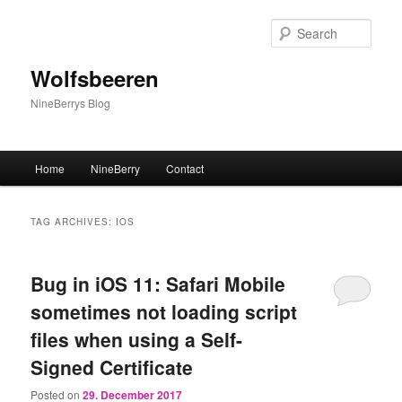
Sear
Wolfsbeeren
NineBerrys Blog
Main menu
Home
NineBerry
Contact
Skip to primary content
Skip to secondary content
TAG ARCHIVES:
IOS
Bug in iOS 11: Safari Mobile
sometimes not loading script
files when using a Self-
Signed Certificate
Posted on
29. December 2017