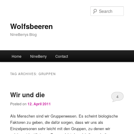
Sear
Wolfsbeeren
NineBerrys Blog
Main menu
Home
NineBerry
Contact
Skip to primary content
Skip to secondary content
TAG ARCHIVES:
GRUPPEN
Wir und die
4
Posted on
12. April 2011
Als Menschen sind wir Gruppenwesen. Es scheint biologische
Faktoren zu geben, die dafür sorgen, dass wir uns als
Einzelpersonen sehr leicht mit den Gruppen, zu denen wir