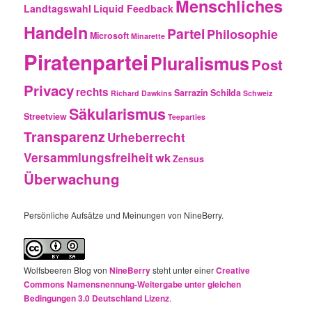
Menschliches
Landtagswahl
Liquid Feedback
Handeln
Partei
Philosophie
Microsoft
Minarette
Piratenpartei
Pluralismus
Post
Privacy
rechts
Sarrazin
Schilda
Richard Dawkins
Schweiz
Säkularismus
Streetview
Teeparties
Transparenz
Urheberrecht
Versammlungsfreiheit
wk
Zensus
Überwachung
Persönliche Aufsätze und Meinungen von NineBerry.
Wolfsbeeren Blog
von
NineBerry
steht unter einer
Creative
Commons Namensnennung-Weitergabe unter gleichen
Bedingungen 3.0 Deutschland Lizenz
.