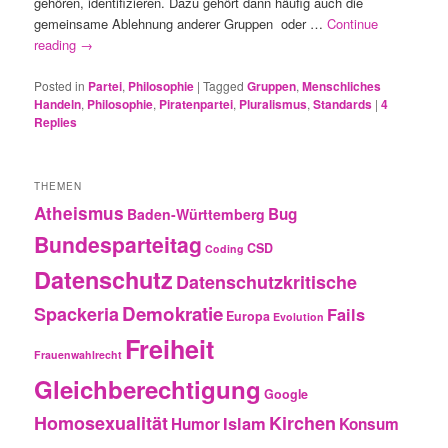
gehören, identifizieren. Dazu gehört dann häufig auch die
gemeinsame Ablehnung anderer Gruppen oder …
Continue
reading
→
Posted in
Partei
,
Philosophie
|
Tagged
Gruppen
,
Menschliches
Handeln
,
Philosophie
,
Piratenpartei
,
Pluralismus
,
Standards
|
4
Replies
THEMEN
Atheismus
Bug
Baden-Württemberg
Bundesparteitag
CSD
Coding
Datenschutz
Datenschutzkritische
Demokratie
Spackeria
Fails
Europa
Evolution
Freiheit
Frauenwahlrecht
Gleichberechtigung
Google
Homosexualität
Kirchen
Islam
Humor
Konsum