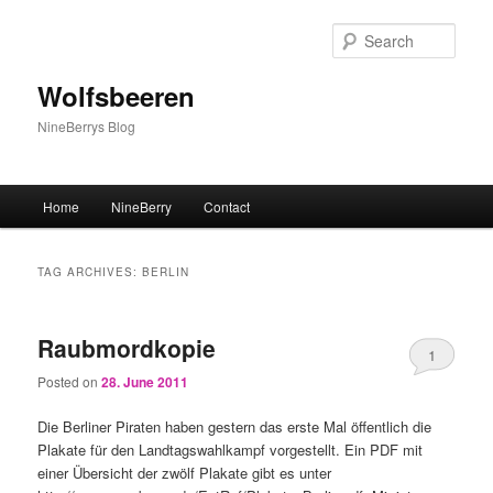
Sear
Wolfsbeeren
NineBerrys Blog
Main menu
Home
NineBerry
Contact
Skip to primary content
Skip to secondary content
TAG ARCHIVES:
BERLIN
Raubmordkopie
1
Posted on
28. June 2011
Die Berliner Piraten haben gestern das erste Mal öffentlich die
Plakate für den Landtagswahlkampf vorgestellt. Ein PDF mit
einer Übersicht der zwölf Plakate gibt es unter