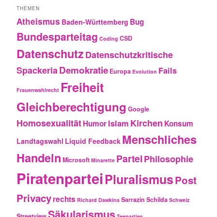
THEMEN
Atheismus
Bug
Baden-Württemberg
Bundesparteitag
CSD
Coding
Datenschutz
Datenschutzkritische
Demokratie
Spackeria
Fails
Europa
Evolution
Freiheit
Frauenwahlrecht
Gleichberechtigung
Google
Homosexualität
Kirchen
Islam
Humor
Konsum
Menschliches
Landtagswahl
Liquid Feedback
Handeln
Partei
Philosophie
Microsoft
Minarette
Piratenpartei
Pluralismus
Post
Privacy
rechts
Sarrazin
Schilda
Richard Dawkins
Schweiz
Säkularismus
Streetview
Teeparties