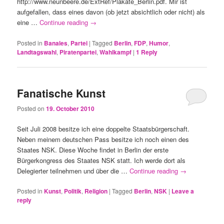
http://www.neunbeere.de/ExtRef/Plakate_Berlin.pdf. Mir ist
aufgefallen, dass eines davon (ob jetzt absichtlich oder nicht) als
eine …
Continue reading
→
Posted in
Banales
,
Partei
|
Tagged
Berlin
,
FDP
,
Humor
,
Landtagswahl
,
Piratenpartei
,
Wahlkampf
|
1
Reply
Fanatische Kunst
Posted on
19. October 2010
Seit Juli 2008 besitze ich eine doppelte Staatsbürgerschaft.
Neben meinem deutschen Pass besitze ich noch einen des
Staates NSK. Diese Woche findet in Berlin der erste
Bürgerkongress des Staates NSK statt. Ich werde dort als
Delegierter teilnehmen und über die …
Continue reading
→
Posted in
Kunst
,
Politik
,
Religion
|
Tagged
Berlin
,
NSK
|
Leave a
reply