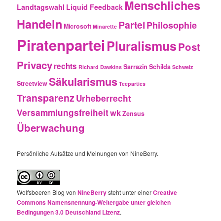
Menschliches
Landtagswahl
Liquid Feedback
Handeln
Partei
Philosophie
Microsoft
Minarette
Piratenpartei
Pluralismus
Post
Privacy
rechts
Sarrazin
Schilda
Richard Dawkins
Schweiz
Säkularismus
Streetview
Teeparties
Transparenz
Urheberrecht
Versammlungsfreiheit
wk
Zensus
Überwachung
Persönliche Aufsätze und Meinungen von NineBerry.
Wolfsbeeren Blog
von
NineBerry
steht unter einer
Creative
Commons Namensnennung-Weitergabe unter gleichen
Bedingungen 3.0 Deutschland Lizenz
.