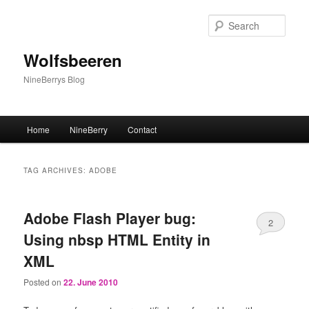
Sear
Wolfsbeeren
NineBerrys Blog
Main menu
Home
NineBerry
Contact
Skip to primary content
Skip to secondary content
TAG ARCHIVES:
ADOBE
Adobe Flash Player bug:
2
Using nbsp HTML Entity in
XML
Posted on
22. June 2010