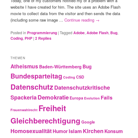
Today, one of my customers notified my of a problem with a
website I have created for him. The site uses an Adobe Flash
movie to collect data from the visitor and then sends the data
(including some raw image …
Continue reading
→
Posted in
Programmierung
|
Tagged
Adobe
,
Adobe Flash
,
Bug
,
Coding
,
PHP
|
2
Replies
THEMEN
Atheismus
Bug
Baden-Württemberg
Bundesparteitag
CSD
Coding
Datenschutz
Datenschutzkritische
Demokratie
Spackeria
Fails
Europa
Evolution
Freiheit
Frauenwahlrecht
Gleichberechtigung
Google
Homosexualität
Kirchen
Islam
Humor
Konsum