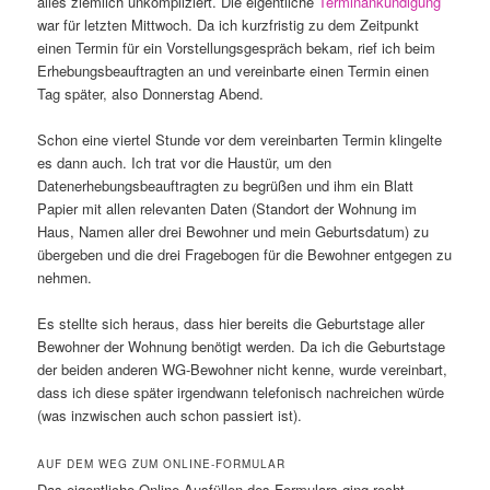
alles ziemlich unkompliziert. Die eigentliche
Terminankündigung
war für letzten Mittwoch. Da ich kurzfristig zu dem Zeitpunkt
einen Termin für ein Vorstellungsgespräch bekam, rief ich beim
Erhebungsbeauftragten an und vereinbarte einen Termin einen
Tag später, also Donnerstag Abend.
Schon eine viertel Stunde vor dem vereinbarten Termin klingelte
es dann auch. Ich trat vor die Haustür, um den
Datenerhebungsbeauftragten zu begrüßen und ihm ein Blatt
Papier mit allen relevanten Daten (Standort der Wohnung im
Haus, Namen aller drei Bewohner und mein Geburtsdatum) zu
übergeben und die drei Fragebogen für die Bewohner entgegen zu
nehmen.
Es stellte sich heraus, dass hier bereits die Geburtstage aller
Bewohner der Wohnung benötigt werden. Da ich die Geburtstage
der beiden anderen WG-Bewohner nicht kenne, wurde vereinbart,
dass ich diese später irgendwann telefonisch nachreichen würde
(was inzwischen auch schon passiert ist).
AUF DEM WEG ZUM ONLINE-FORMULAR
Das eigentliche Online-Ausfüllen des Formulars ging recht