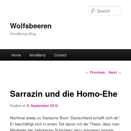
Sear
Wolfsbeeren
NineBerrys Blog
Main menu
Home
NineBerry
Contact
Skip to primary content
Post navigation
←
Previous
Next
→
Sarrazin und die Homo-Ehe
Posted on
6. September 2010
Nochmal etwas zu Sarrazins Buch “Deutschland schafft sich ab”:
Er beschäftigt sich in einem Teil davon mit der These, dass man
Mitglieder der “gehobenen Schichten” dazu animieren müsste,