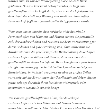
worden sind, ist von der Privilegierung nur eine leere Hülse
geblieben. Das soll hier nicht beklagt werden, es liegt eine
gesellschaftspolitische Logik darin, aber es ist doch festzustellen,
dass damit der ehelichen Bindung und somit der dauerhaften
Partnerschaft jeglicher institutioneller Reiz genommen wurde.
Wenn man davon ausgeht, dass möglichst viele dauerhafte
Partnerschaften von Männern und Frauen erstens die potentielle
Zahl der Kinder erhöhen und zweitens die beste Voraussetzung für
deren Gedeihen und gute Erziehung sind, dann sollte man die
Attraktivität und die gesellschaftliche Wertschätzung dauerhafter
Partnerschaften so stützen und fördern, dass dies auch das
gesellschaftliche Klima beeinflusst. Menschen glauben zwar immer,
sie agierten vorrangig aus individuellen Antrieben und eigener
Entscheidung, in Wahrheit reagieren sie aber zu großen Teilen
vorrangig auf die Erwartungen der Gesellschaft und folgen diesen
gerne, solange das nicht ihren Instinkten widerspricht oder
unmittelbare Nachteile mit sich bringt.
Wie man ein gesellschaftliches Klima, das dauerhafte
Partnerschaften zwischen Männern und Frauen besonders
wertschätzt, schafft und erhält, ist eine Frage mit vielen Facetten. Auf