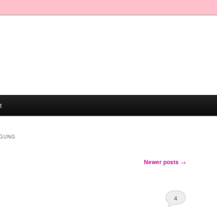
t
IGUNG
Newer posts
→
4