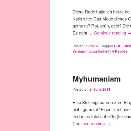
Diese Rede halte ich heute be
Karlsruhe: Das Motto dieses C
gemeint? Rot, grün, gelb? Die
Es geht …
Continue reading
Posted in
Politik
|
Tagged
CSD
,
Glei
Versammlungsfreiheit
|
4
Replies
Myhumanism
Posted on
2. June 2011
Eine Stellungsnahme zum Blogpo
nicht gemeint “Eigentlich finde
finden es total scheiße (für e
Continue reading
→