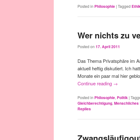
Posted in
Philosophie
|
Tagged
Ethi
Wer nichts zu v
Posted on
17. April 2011
Das Thema Privatsphäre im An
aktuell heftig diskutiert. Ich 
Monate ein paar mal hier gebl
Continue reading
→
Posted in
Philosophie
,
Politik
|
Tagg
Gleichberechtigung
,
Menschliches
Replies
Zwangsläufigou