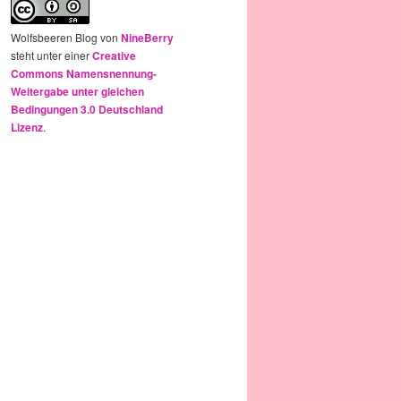
Wolfsbeeren Blog
von
NineBerry
steht unter einer
Creative
Commons Namensnennung-
Weitergabe unter gleichen
Bedingungen 3.0 Deutschland
Lizenz
.