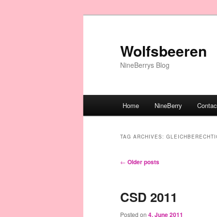
Wolfsbeeren
NineBerrys Blog
Main menu
Home
NineBerry
Contac
Skip to primary content
Skip to secondary content
TAG ARCHIVES:
GLEICHBERECHT
Post navigation
←
Older posts
CSD 2011
Posted on
4. June 2011