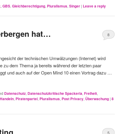
k
,
GBS
,
Gleichberechtigung
,
Pluralismus
,
Singer
|
Leave a reply
erbergen hat…
8
gesicht der technischen Umwälzungen (Internet) wird
hatte zu dem Thema ja bereits während der letzten paar
oggt und auch auf der Open Mind 10 einen Vortrag dazu …
ed
Datenschutz
,
Datenschutzkritische Spackeria
,
Freiheit
,
 Handeln
,
Piratenpartei
,
Pluralismus
,
Post Privacy
,
Überwachung
|
8
ting
5