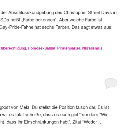
i der Abschlusskundgebung des Christopher Street Days in
SDs heißt „Farbe bekennen“. Aber welche Farbe ist
 Gay-Pride-Fahne hat sechs Farben. Das sagt etwas aus:
→
chberechtigung
,
Homosexualität
,
Piratenpartei
,
Pluralismus
,
st von Mela: Du stellst die Position falsch dar. Es ist
n wir es total scheiße, dass es euch gibt.” sondern “Wir
uch), dass ihr Einschränkungen habt”. Zitat “Weder …