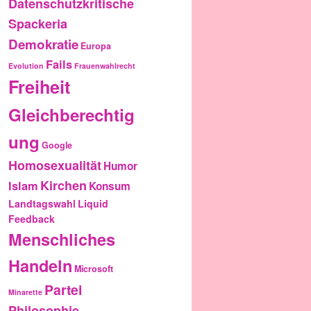
Datenschutzkritische
Spackeria
Demokratie
Europa
Fails
Evolution
Frauenwahlrecht
Freiheit
Gleichberechtig
ung
Google
Homosexualität
Humor
Kirchen
Islam
Konsum
Landtagswahl
Liquid
Feedback
Menschliches
Handeln
Microsoft
Partei
Minarette
Philosophie