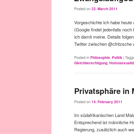
Posted on
22. March 2011
Vorgeschichte Ich habe heute a
(Google findet jedenfalls noch 
ich damit meine. Details folge
Twitter zwischen @cfritzsc
Posted in
Philosophie
,
Politik
|
Tagg
Gleichberechtigung
,
Homosexualit
Privatsphäre in
Posted on
14. February 2011
Im südafrikanischen Land Malaw
Entsprechend ist männliche Ho
Regierung, zusätzlich auch wei