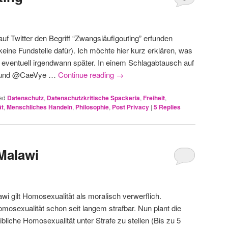
uf Twitter den Begriff “Zwangsläufigouting” erfunden
keine Fundstelle dafür). Ich möchte hier kurz erklären, was
n eventuell irgendwann später. In einem Schlagabtausch auf
he und @CaeVye …
Continue reading
→
ed
Datenschutz
,
Datenschutzkritische Spackeria
,
Freiheit
,
ät
,
Menschliches Handeln
,
Philosophie
,
Post Privacy
|
5
Replies
 Malawi
i gilt Homosexualität als moralisch verwerflich.
mosexualität schon seit langem strafbar. Nun plant die
bliche Homosexualität unter Strafe zu stellen (Bis zu 5